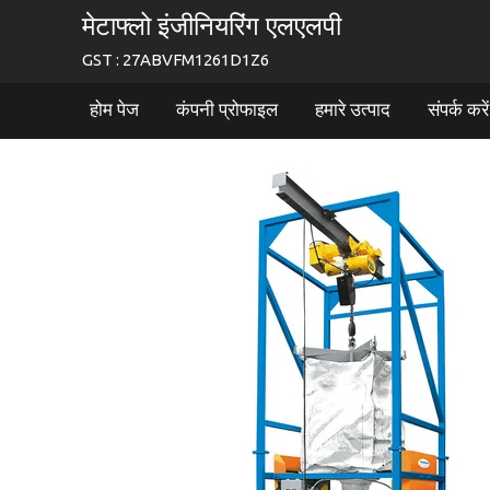
मेटाफ्लो इंजीनियरिंग एलएलपी
GST : 27ABVFM1261D1Z6
होम पेज
कंपनी प्रोफाइल
हमारे उत्पाद
संपर्क करें