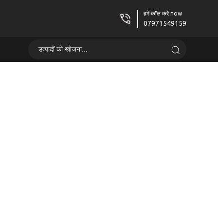
हमें कॉल करें now
07971549159